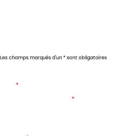
Les champs marqués d'un
*
sont obligatoires
Nom
Prénom
Email
*
Numéro de téléphone
Votre demande concerne
*
Les vacances et loisirs
Activité concernée
L’Escale du Blavet